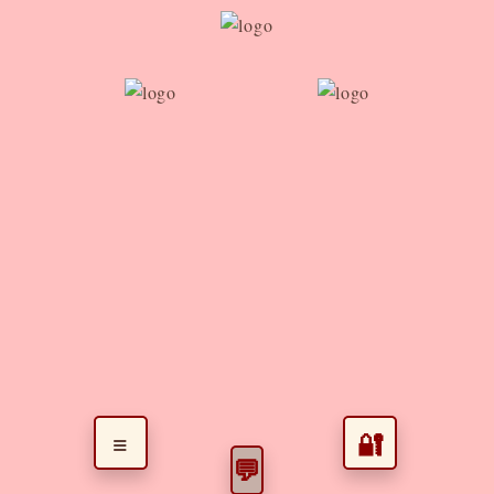
≡
🔐
💬