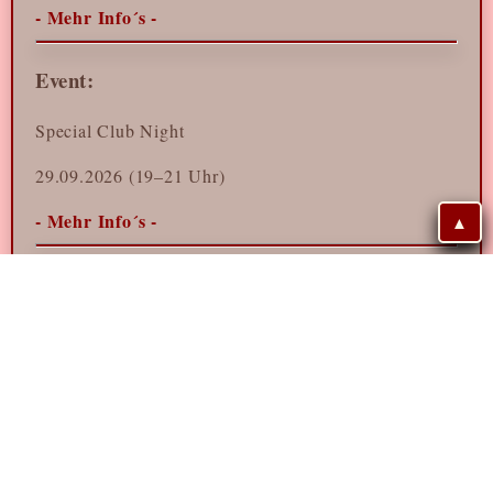
- Mehr Info´s -
Event:
Special Club Night
29.09.2026 (19–21 Uhr)
- Mehr Info´s -
▲
Handgecoded mit Liebe, in Landau. © 2026 Swinging Landavians
e.V.