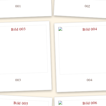
002
001
003
004