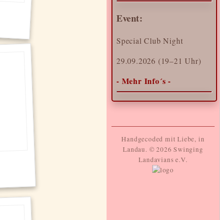
Event:
Special Club Night
29.09.2026 (19–21 Uhr)
- Mehr Info´s -
Handgecoded mit Liebe, in
Landau. © 2026 Swinging
Landavians e.V.