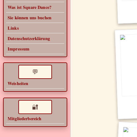
Was ist Square Dance?
Sie können uns buchen
Links
Datenschutzerklärung
Impressum
💬
Weisheiten
🔐
Mitgliederbereich