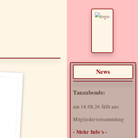
News
Tanzabende:
am 18.08.26 fällt aus
Mitgliederversammlung
- Mehr Info´s -